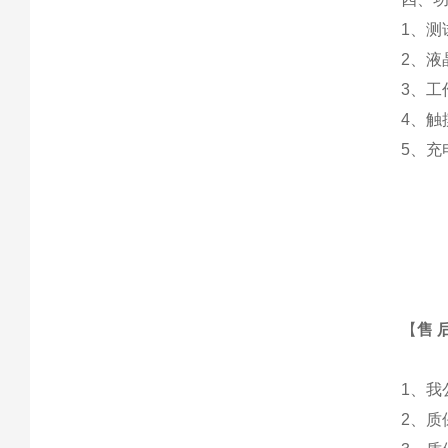
1、测
2、液
3、工
4、触
5、充
【
售 
1、
2、