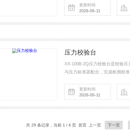
组成，校验台造压分液压和气压两
更新时间
2026-05-11
点，宽范围压力发生系统，可广泛
压力校验台
XX-100B-2Q压力校验台是
与压力标准器配合，完成检测校准
作省力。 压力范围：-0.098～6MPa 使用介质：气 体 外形尺寸：400×300×200m
量：5.0kg
更新时间
2026-05-11
共 29 条记录，当前 1 / 4 页 首页 上一页
下一页