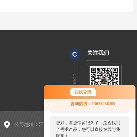
关注我们
C
CODE
在线交流
您好！欢迎前来咨询，很高兴为您
咨询热线：13655236269
服务，请问您要咨询什么问题呢？
您好，看您停留很久了，是否找到
公司地址：江苏金湖经济开发区神华大道361号
了需求产品，您可以直接在线与我
联系！