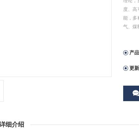
理论，
度、高
能，多
气、煤
产
更
详细介绍