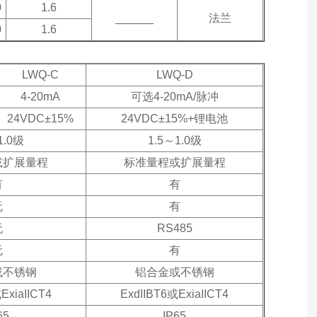
0
1.6
______
法兰
0
1.6
LWQ-C
LWQ-D
4-20mA
可选4-20mA/脉冲
24VDC
±15%
24VDC
±15%+锂电池
1.0级
1.5
～1.0级
或扩展量程
标准量程或扩展量程
有
有
无
有
无
RS485
无
有
或不锈钢
铝合金或不锈钢
ExiaIICT4
ExdIIBT6
或ExiaIICT4
65
IP65