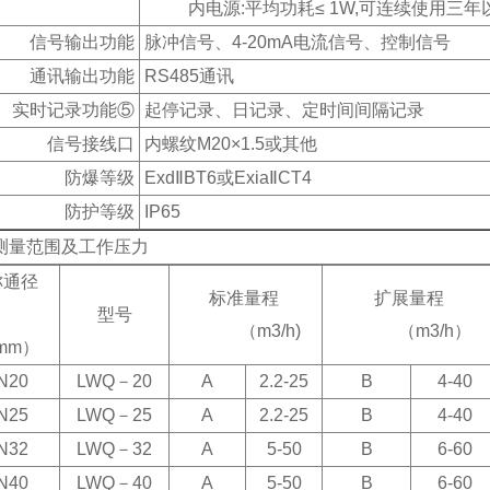
内电源:平均功耗≤ 1W,可连续使用三年
信号输出功能
脉冲信号、4-20mA电流信号、控制信号
通讯输出功能
RS485
通讯
实时记录功能⑤
起停记录、日记录、定时间间隔记录
信号接线口
内螺纹M20×1.5或其他
防爆等级
Exd
ⅡBT6或ExiaⅡCT4
防护等级
IP65
测量范围及工作压力
称通径
标准量程
扩展量程
型号
（m3/h)
（m3/h）
mm）
N20
LWQ
－20
A
2.2-25
B
4-40
N25
LWQ
－25
A
2.2-25
B
4-40
N32
LWQ
－32
A
5-50
B
6-60
N40
LWQ
－40
A
5-50
B
6-60